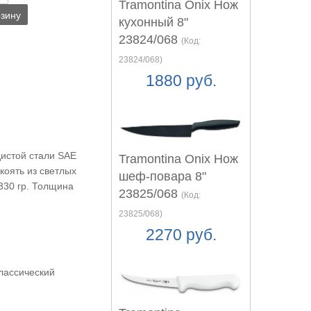
Tramontina Onix Нож
рзину
кухонный 8"
23824/068
(Код:
23824/068
)
1880 руб.
истой стали SAE
Tramontina Onix Нож
коять из светлых
шеф-повара 8"
330 гр. Толщина
23825/068
(Код:
23825/068
)
2270 руб.
лассический