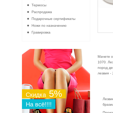
Термосы
Распродажа
Подарочные сертификаты
Ножи по назначению
Гравировка
Мачете о
1070. Ле
пород де
лезвия - 
5%
Скидка
Лезви
На всё!!!!
брази
Произ